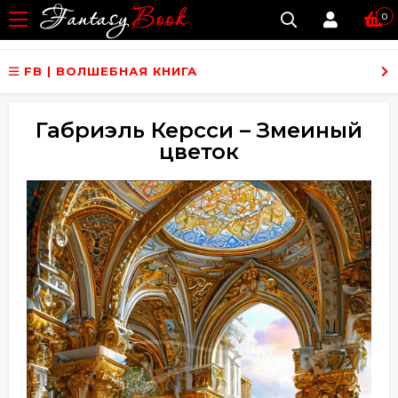
0
FB | ВОЛШЕБНАЯ КНИГА
Габриэль Керсси – Змеиный
цветок