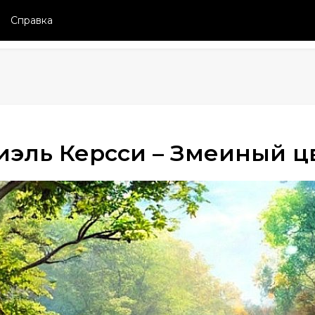
Справка
иэль Керсси – Змеиный ц