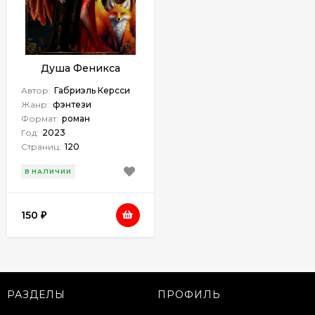
Душа Феникса
Автор:
Габриэль Керсси
Жанр:
фэнтези
Формат:
роман
Год:
2023
Страниц:
120
В НАЛИЧИИ
150
₽
РАЗДЕЛЫ
ПРОФИЛЬ