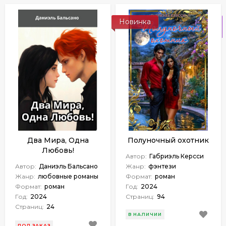
Новинка
Два Мира, Одна
Полуночный охотник
Любовь!
Автор:
Габриэль Керсси
Автор:
Даниэль Бальсано
Жанр:
фэнтези
Жанр:
любовные романы
Формат:
роман
Формат:
роман
Год:
2024
Год:
2024
Страниц:
94
Страниц:
24
В НАЛИЧИИ
ПОД ЗАКАЗ