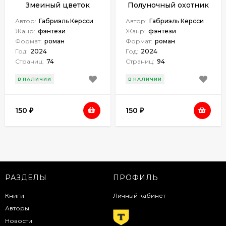
Змеиный цветок
Полуночный охотник
Автор:
Габриэль Керсси
Автор:
Габриэль Керсси
Жанр:
фэнтези
Жанр:
фэнтези
Формат:
роман
Формат:
роман
Год:
2024
Год:
2024
Страниц:
74
Страниц:
94
В НАЛИЧИИ
В НАЛИЧИИ
150
150
₽
₽
РАЗДЕЛЫ
ПРОФИЛЬ
Книги
Личный кабинет
Авторы
Новости