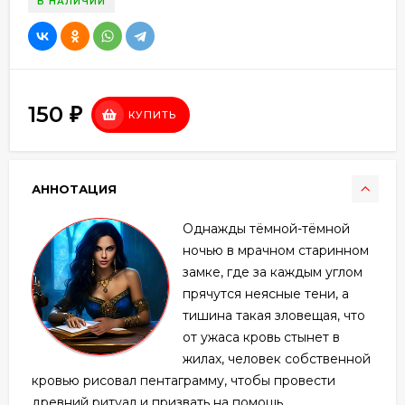
В НАЛИЧИИ
150
₽
КУПИТЬ
АННОТАЦИЯ
Однажды тёмной-тёмной
ночью в мрачном старинном
замке, где за каждым углом
прячутся неясные тени, а
тишина такая зловещая, что
от ужаса кровь стынет в
жилах, человек собственной
кровью рисовал пентаграмму, чтобы провести
древний ритуал и призвать на помощь