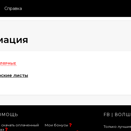
Справка
ы
мация
ЛЯРНЫЕ
рские листы
ОМОЩЬ
FB | ВОЛШ
 скачать оплаченный
Мои бонусы
Только лучш
аз