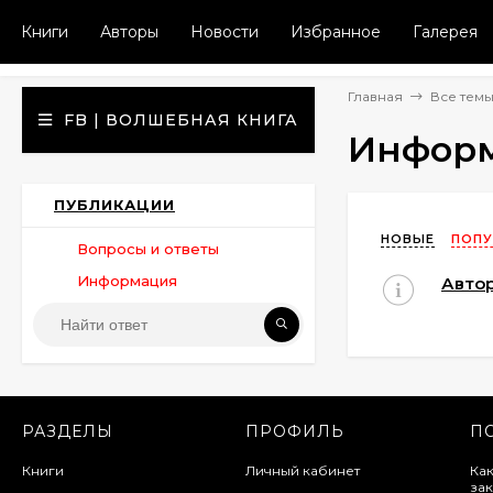
Книги
Авторы
Новости
Избранное
Галерея
Главная
Все тем
FB | ВОЛШЕБНАЯ КНИГА
Инфор
ПУБЛИКАЦИИ
НОВЫЕ
ПОПУ
Вопросы и ответы
Информация
Авто
РАЗДЕЛЫ
ПРОФИЛЬ
П
Книги
Личный кабинет
Как
зак