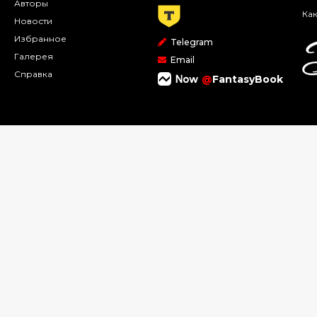
Авторы
Как
Новости
Избранное
Telegram
Галерея
Email
Справка
@
FantasyBook