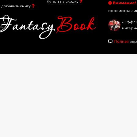
Купон на скидку
Внимание!
 добавить книгу
просмотра лиц
«Эффек
интерн
Полная
вер