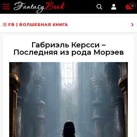
0
FB | ВОЛШЕБНАЯ КНИГА
Габриэль Керсси –
Последняя из рода Морэев