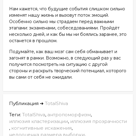
Нам кажется, что будущие события слишком сильно
изменят нашу жизнь и вызовут поток эмоций.
Особенно сильно мы страдаем перед важными
этапами: экзаменами, собеседованиями. Пройдёт
несколько дней, и как бы мы ни боялись заранее, это
останется в прошлом.
Подумайте, как ваш мозг сам себя обманывает и
загонят в рамки. Возможно, в следующий раз у вас
получится посмотреть на ситуацию с другой
стороны и раскрыть творческий потенциал, которого
вы сами от себя не ожидали.
Публикация ➔
TotalShiva
Теги:
TotalShiva
,
антропоморфизм
,
иллюзия кластеризации
,
иллюзия прозрачности
,
когнитивные искажения
,
недооценка размера выборки
,