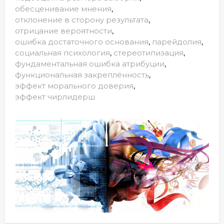
обесценивание мнения
,
отклонение в сторону результата
,
отрицание вероятности
,
ошибка достаточного основания
,
парейдолия
,
социальная психология
,
стереотипизация
,
фундаментальная ошибка атрибуции
,
функциональная закреплённость
,
эффект морального доверия
,
эффект чирлидерш